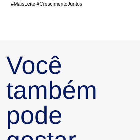
#MaisLeite #CrescimentoJuntos
Você
também
pode