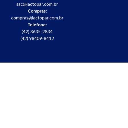
sac@lactopar.com.br
Compras:
compras@lactopar.com.br
Telefone:
(42) 3635-2834
(42) 98409-8412